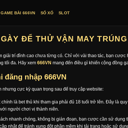
GAME BÀI 666VN
SỔ XỐ
SLOT
NGÀY ĐỂ THỬ VẬN MAY TRÚN
m giải trí đỉnh cao chưa từng có. Chỉ với vài thao tác, bạn cược
ng tối đa. Hãy xem
666VN
mang đến điều gì khiến cộng đồng ga
hi đăng nhập 666VN
n nhưng cực kỳ quan trọng sau để truy cập website:
 chính là bet thủ khi tham gia phải đủ 18 tuổi trở lên. Đây là 
với người chơi vị thành niên.
ách nhanh chóng, không bị gián đoạn, bạn cược cần sử dụng thiế
cập nhật để tránh xung đột phần mềm khi tải trang hoặc sử dụn