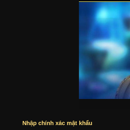
Nhập chính xác mật khẩu