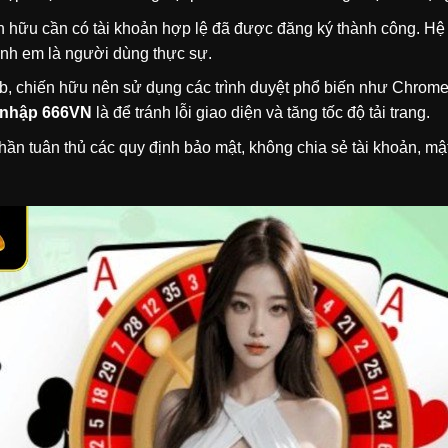
n hữu cần có tài khoản hợp lệ đã được đăng ký thành công. Hệ
nh em là người dùng thực sự.
eb, chiến hữu nên sử dụng các trình duyệt phổ biến như Chrome,
 nhập 666VN
là để tránh lỗi giao diện và tăng tốc độ tải trang.
thần tuân thủ các quy định bảo mật, không chia sẻ tài khoản, m