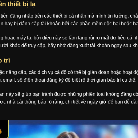
 thiết bị lạ
tiên đăng nhập trên các thiết bị cá nhân mà mình tin tưởng, c
 tin hay bị đánh cắp tài khoản bởi các phần mềm độc hại hoặc ha
g hoặc máy lạ, bởi điều này sẽ làm tăng rủi ro mất dữ liệu cá nh
gười khác để truy cập, hãy nhớ đăng xuất tài khoản ngay sau kh
 trì
ặc nâng cấp, các dịch vụ cá độ có thể bị gián đoạn hoặc hoạt đ
email, số điện thoại đăng ký để biết rõ thời gian bảo trì cụ thể.
an này sẽ giúp bạn tránh được những phiền toái không đáng có
ược nhà cái thông báo rõ ràng, chi tiết về ngày giờ để bạn dễ d