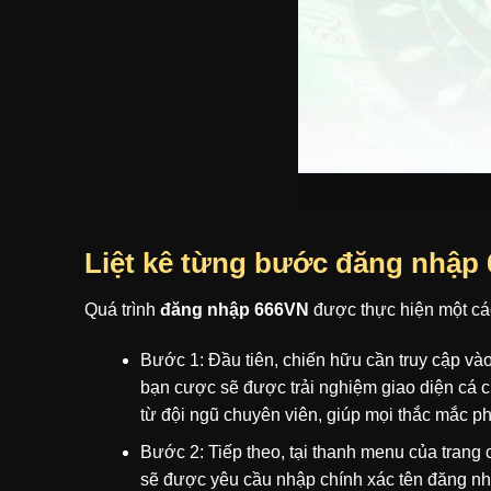
Liệt kê từng bước đăng nhập 
Quá trình
đăng nhập 666VN
được thực hiện một các
Bước 1: Đầu tiên, chiến hữu cần truy cập vào
bạn cược sẽ được trải nghiệm giao diện cá c
từ đội ngũ chuyên viên, giúp mọi thắc mắc p
Bước 2: Tiếp theo, tại thanh menu của trang
sẽ được yêu cầu nhập chính xác tên đăng nhậ